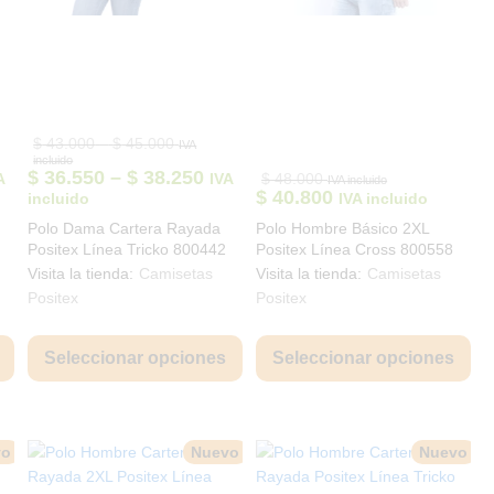
Price
$
43.000
–
$
45.000
IVA
range:
incluido
0
$ 43.000
ice
Price
$
36.550
–
$
38.250
A
IVA
$
48.000
IVA incluido
through
nge:
range:
$
40.800
incluido
IVA incluido
0
$ 45.000
34.850
$ 36.550
Polo Dama Cartera Rayada
Polo Hombre Básico 2XL
rough
through
Positex Línea Tricko 800442
Positex Línea Cross 800558
36.550
$ 38.250
Visita la tienda:
Camisetas
Visita la tienda:
Camisetas
Positex
Positex
Este
Este
Est
producto
producto
pro
Seleccionar opciones
Seleccionar opciones
tiene
tiene
tie
múltiples
múltiples
múl
variantes.
variantes.
var
Las
Las
La
vo
Nuevo
Nuevo
opciones
opciones
opc