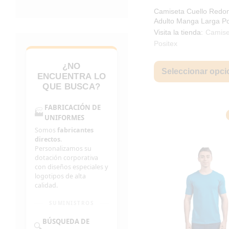
$ 
Camiseta Cuello Redo
Adulto Manga Larga Po
Algodón Peinado 8004
Visita la tienda:
Camise
Positex
¿NO
Seleccionar opci
ENCUENTRA LO
QUE BUSCA?
FABRICACIÓN DE
🏭
UNIFORMES
Somos
fabricantes
directos
.
Personalizamos su
dotación corporativa
con diseños especiales y
logotipos de alta
calidad.
SUMINISTROS
BÚSQUEDA DE
🔍