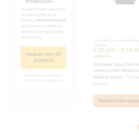
REFERENCIAS
Si el producto requerido
no está visible en la
tienda,
¡PREGÚNTANOS!
Gestionamos miles de
referencias industriales
adicionales.
Pr
$
18.600
–
$
19.600
I
ra
incluido
$ 
$
15.810
–
$
16.6
th
¡HABLAR CON UN
incluido
$ 
EXPERTO!
Camiseta Open End Ad
Unisex Cuello Redond
ASESORÍA MAYORISTA •
Positex 100% Algodón
Visita la tienda:
Camise
RESPUESTA INMEDIATA
Positex
Seleccionar opci