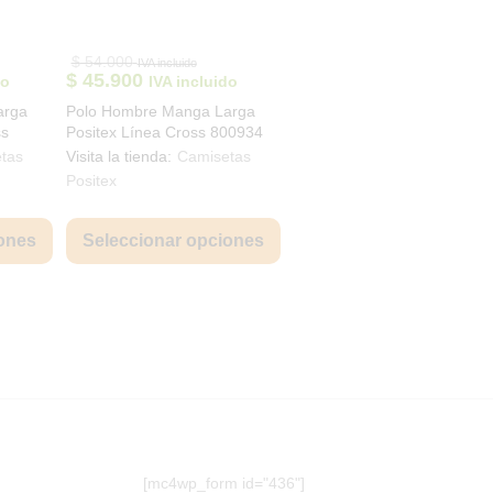
$
54.000
IVA incluido
$
45.900
do
IVA incluido
arga
Polo Hombre Manga Larga
ss
Positex Línea Cross 800934
tas
Visita la tienda:
Camisetas
Positex
Este
Este
producto
producto
ones
Seleccionar opciones
tiene
tiene
múltiples
múltiples
variantes.
variantes.
Las
Las
opciones
opciones
se
se
pueden
pueden
elegir
elegir
en
en
la
la
[mc4wp_form id="436"]