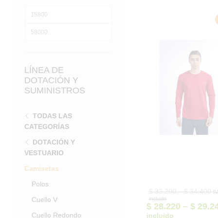
Precio
mínimo
Precio
máximo
LÍNEA DE
DOTACIÓN Y
SUMINISTROS
TODAS LAS
CATEGORÍAS
DOTACIÓN Y
VESTUARIO
Camisetas
Polos
Pr
$
33.200
–
$
34.400
I
ra
Cuello V
incluido
$ 
$
28.220
–
$
29.2
th
Cuello Redondo
incluido