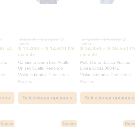
ice
Price
Price
$
15.800
–
$
17.200
$
41.000
–
$
43.000
VA
IVA
IVA
nge:
range:
range:
incluido
incluido
18.600
$ 15.800
$ 41.00
Price
Price
Pr
60
$
13.430
–
$
14.620
$
34.850
–
$
36.550
IVA
IVA
IV
rough
through
through
range:
range:
ra
incluido
incluido
19.600
$ 17.200
$ 43.00
$ 15.810
$ 13.430
$ 
ulto
Camiseta Open End Adulto
Polo Dama Básico Positex
through
through
th
o
Unisex Cuello Redondo
Línea Cross 800441
$ 16.660
$ 14.620
$ 
 800020
Positex Blanco 800047
tas
Visita la tienda:
Camisetas
Visita la tienda:
Camisetas
Positex
Positex
Este
Este
producto
producto
ones
Seleccionar opciones
Seleccionar opciones
tiene
tiene
múltiples
múltiples
variantes.
variantes.
Las
Las
Nuevo
Nuevo
Nue
opciones
opciones