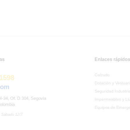
página
página
de
de
producto
producto
as
Enlaces rápido
Calzado
 1598
Dotación y Vestuar
com
Seguridad Industria
4-34, Of. D 304, Segovia
Impermeables y Ll
Colombia
Equipos de Emerg
a Sábado 12/7