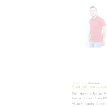
$
52.000
IVA incluido
$
44.200
IVA inclui
Polo Hombre Básico 3
Positex Línea Cross 8
Visita la tienda:
Camise