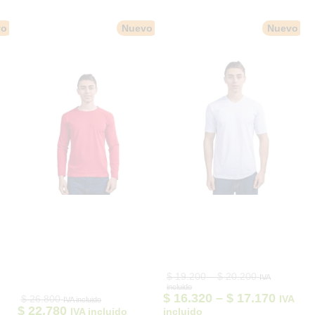
vo
Nuevo
Nuevo
Price
$
19.200
–
$
20.200
IVA
range:
incluido
$ 19.200
Price
$
16.320
–
$
17.170
$
26.800
IVA
IVA incluido
through
range:
$
22.780
IVA incluido
incluido