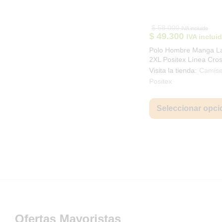
$
58.000
IVA incluido
$
49.300
IVA inclui
Polo Hombre Manga L
2XL Positex Línea Cro
801194
Visita la tienda:
Camise
Positex
Seleccionar opci
Ofertas Mayoristas