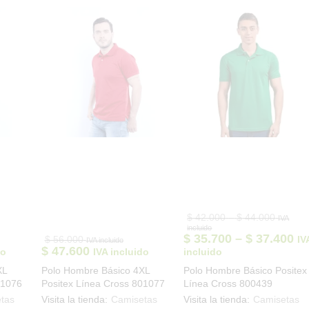
se
se
pueden
pueden
elegir
elegir
en
en
la
la
página
página
de
de
producto
producto
Price
$
42.000
–
$
44.000
IVA
range:
incluido
$ 42.00
Pr
$
35.700
–
$
37.400
$
56.000
IV
IVA incluido
through
ra
$
47.600
do
IVA incluido
incluido
$ 44.00
$ 
XL
Polo Hombre Básico 4XL
Polo Hombre Básico Positex
th
01076
Positex Línea Cross 801077
Línea Cross 800439
$ 
tas
Visita la tienda:
Camisetas
Visita la tienda:
Camisetas