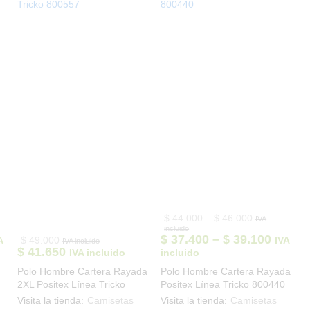
se
se
se
pueden
pueden
pu
elegir
elegir
ele
en
en
en
la
la
la
página
página
pág
de
de
de
producto
producto
pro
Price
$
44.000
–
$
46.000
IVA
range:
incluido
0
$ 44.000
ice
Price
$
37.400
–
$
39.100
A
$
49.000
IVA
IVA incluido
through
nge:
range:
$
41.650
IVA incluido
incluido
0
$ 46.000
35.700
$ 37.4
Polo Hombre Cartera Rayada
Polo Hombre Cartera Rayada
rough
throu
2XL Positex Línea Tricko
Positex Línea Tricko 800440
37.400
$ 39.1
800557
Visita la tienda:
Camisetas
Visita la tienda:
Camisetas