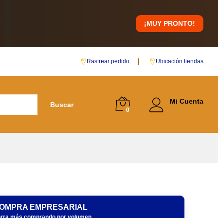
$
40.500
IVA incluido
Añadir al carrito
$
34.425
IVA incluido
¡MUY PRONTO!
Rastrear pedido
Ubicación tiendas
Mi Cuenta
Buscar
0
OMPRA EMPRESARIAL
rra más comprando por volumen