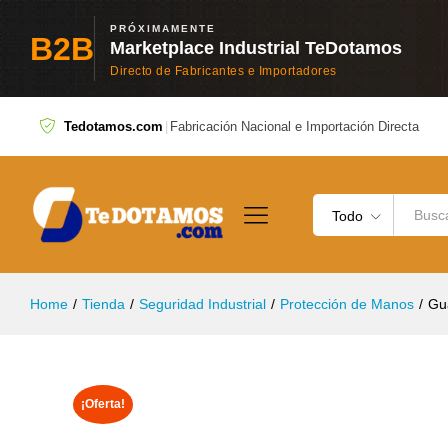
Guantes Kim Nerio Anticorte Nivel 5
Descripción
Especificación
Valoraciones (0)
PRÓXIMAMENTE
B2B
Marketplace Industrial TeDotamos
Directo de Fabricantes e Importadores
Tedotamos.com
|
Fabricación Nacional e Importación Directa
Todo
Home
/
Tienda
/
Seguridad Industrial
/
Protección de Manos
/
Gua
¡Oferta!