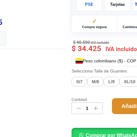
PSE
Tarjetas
T
5
✓
Compra segura
Cambios 
$
40.500
IVA incluido
$
34.425
IVA incluido
Peso colombiano ($) - COP
Selecciona Talla de Guantes:
S/7
M/8
L/9
XL/10
Cantidad:
Añadir
Comprar por WhatsA