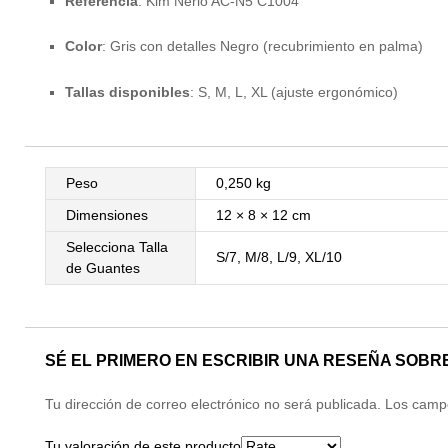
Referencia
: Kim Nerio AC-N5 C1004
Color
: Gris con detalles Negro (recubrimiento en palma)
Tallas disponibles
: S, M, L, XL (ajuste ergonómico)
Peso
0,250 kg
Dimensiones
12 × 8 × 12 cm
Selecciona Talla
S/7, M/8, L/9, XL/10
de Guantes
SÉ EL PRIMERO EN ESCRIBIR UNA RESEÑA SOBRE
Tu dirección de correo electrónico no será publicada.
Los campo
Tu valoración de este producto