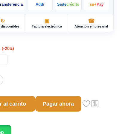
ransferencia
Addi
Siste
crédito
su+
Pay
↻
▣
☎
disponibles
Factura electrónica
Atención empresarial
(-20%)
Pagar ahora
 al carrito
pp