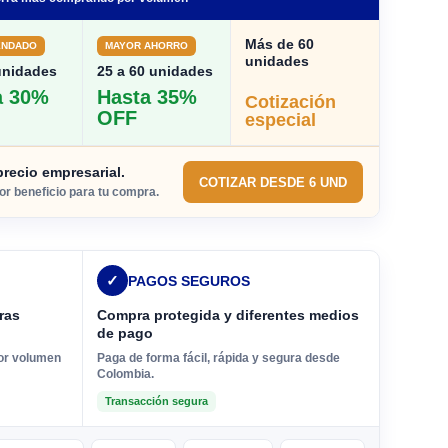
Más de 60
ENDADO
MAYOR AHORRO
unidades
unidades
25 a 60 unidades
a 30%
Hasta 35%
Cotización
OFF
especial
recio empresarial.
COTIZAR DESDE 6 UND
jor beneficio para tu compra.
✓
PAGOS SEGUROS
ras
Compra protegida y diferentes medios
de pago
por volumen
Paga de forma fácil, rápida y segura desde
Colombia.
Transacción segura