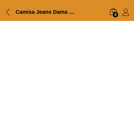
Camisa Jeans Dama RayPro 7 Oz CAM-0012
0