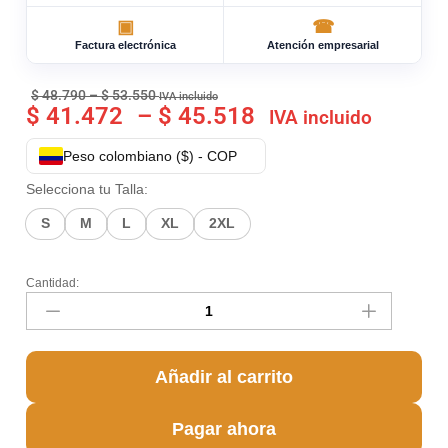
▣
☎
Factura electrónica
Atención empresarial
$
48.790
–
$
53.550
IVA incluido
$
41.472
–
$
45.518
IVA incluido
Peso colombiano ($) - COP
Selecciona tu Talla:
S
M
L
XL
2XL
Cantidad:
Añadir al carrito
Pagar ahora