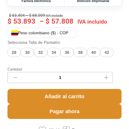
Factura electrónica
Atención empresarial
$
63.404
–
$
68.009
IVA incluido
$
53.893
–
$
57.808
IVA incluido
Peso colombiano ($) - COP
Selecciona Talla de Pantalón:
28
30
32
34
36
38
40
42
Cantidad:
Añadir al carrito
Pagar ahora