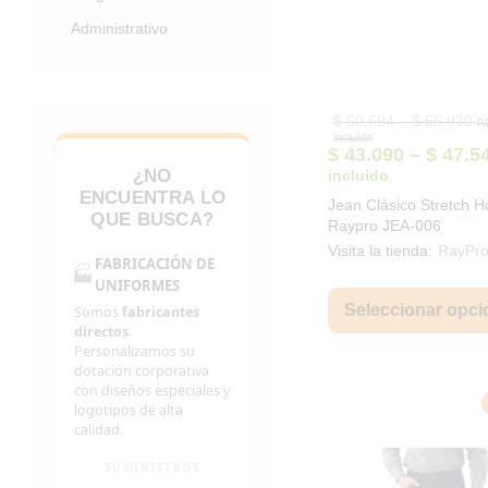
Administrativo
Pr
$
50.694
–
$
55.930
I
ra
incluido
$ 
$
43.090
–
$
47.5
th
¿NO
incluido
$ 
ENCUENTRA LO
Jean Clásico Stretch 
QUE BUSCA?
Raypro JEA-006
Visita la tienda:
RayPr
FABRICACIÓN DE
🏭
UNIFORMES
Seleccionar opci
Somos
fabricantes
directos
.
Personalizamos su
dotación corporativa
con diseños especiales y
logotipos de alta
calidad.
SUMINISTROS