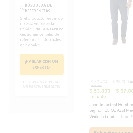
BÚSQUEDA DE
🔍
REFERENCIAS
Si el producto requerido
no está visible en la
tienda,
¡PREGÚNTANOS!
Gestionamos miles de
referencias industriales
adicionales.
¡HABLAR CON UN
EXPERTO!
Pr
$
63.404
–
$
68.009
ASESORÍA MAYORISTA •
I
ra
incluido
RESPUESTA INMEDIATA
$ 
$
53.893
–
$
57.8
th
incluido
$ 
Jean Industrial Hombr
Sigmon 13 Oz Azul Me
4011
Visita la tienda:
Ropa 
Seleccionar opci