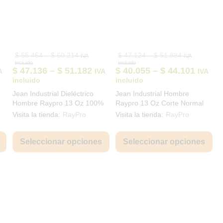
Price
Price
$
55.454
–
$
60.214
$
47.124
–
$
51.884
IVA
IVA
range:
range:
incluido
incluido
0
$ 55.454
$ 47.124
ice
Price
Price
$
47.136
–
$
51.182
$
40.055
–
$
44.101
A
IVA
IVA
through
through
nge:
range:
range:
incluido
incluido
0
$ 60.214
$ 51.884
49.564
$ 47.136
$ 40.0
Jean Industrial Dieléctrico
Jean Industrial Hombre
rough
through
throu
Hombre Raypro 13 Oz 100%
Raypro 13 Oz Corte Normal
53.610
$ 51.182
$ 44.1
Algodón Corte Normal JEA-
JEA-001
Visita la tienda:
RayPro
Visita la tienda:
RayPro
007
Este
Este
Est
producto
producto
pro
Seleccionar opciones
Seleccionar opciones
tiene
tiene
tie
múltiples
múltiples
múl
variantes.
variantes.
var
Las
Las
La
opciones
opciones
opc
se
se
se
pueden
pueden
pu