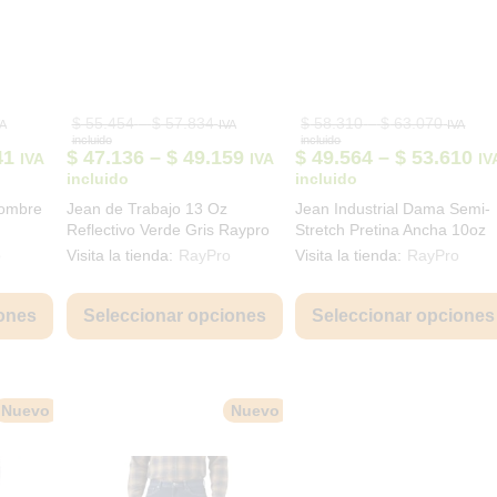
ice
Price
Price
$
55.454
–
$
57.834
$
58.310
–
$
63.070
VA
IVA
IVA
nge:
range:
range:
incluido
incluido
50.694
$ 55.454
$ 58.31
Price
Price
Pr
41
$
47.136
–
$
49.159
$
49.564
–
$
53.610
IVA
IVA
IV
rough
through
through
range:
range:
ra
incluido
incluido
55.930
$ 57.834
$ 63.07
$ 43.090
$ 47.136
$ 
Hombre
Jean de Trabajo 13 Oz
Jean Industrial Dama Semi-
through
through
th
Reflectivo Verde Gris Raypro
Stretch Pretina Ancha 10oz
$ 47.541
$ 49.159
$ 
JEA-005
Raypro JEA-002
o
Visita la tienda:
RayPro
Visita la tienda:
RayPro
Este
Este
producto
producto
ones
Seleccionar opciones
Seleccionar opciones
tiene
tiene
múltiples
múltiples
variantes.
variantes.
Las
Las
Nuevo
Nuevo
opciones
opciones
se
se
pueden
pueden