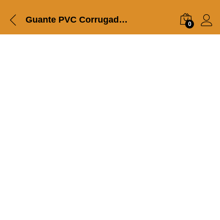
Guante PVC Corrugado KIM Neptuno H432SS-EC
0