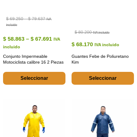
$
69.250
–
$
79.637
IVA
incluido
$
80.200
IVA incluido
$
58.863
–
$
67.691
IVA
$
68.170
IVA incluido
incluido
Conjunto Impermeable
Guantes Febe de Poliuretano
Motociclista calibre 16 2 Piezas
Kim