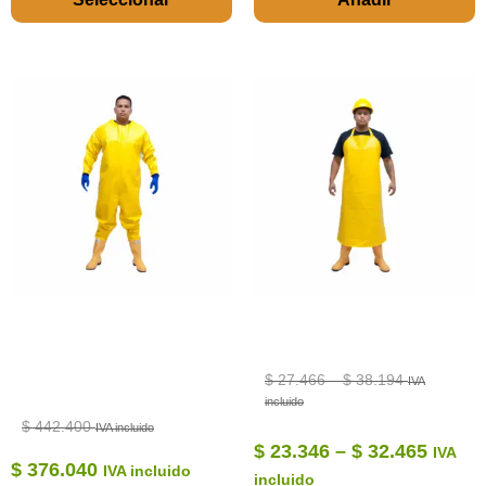
$
27.466
–
$
38.194
IVA
incluido
$
442.400
IVA incluido
$
23.346
–
$
32.465
IVA
$
376.040
IVA incluido
incluido