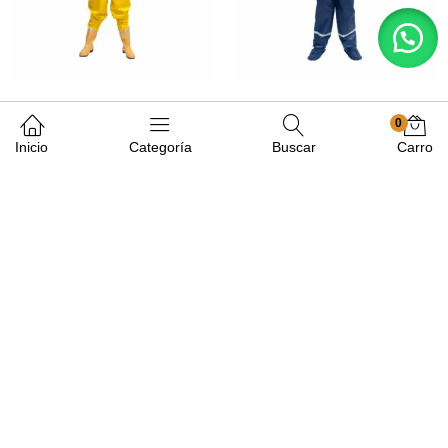
0
Inicio
Categoría
Buscar
Carro
$
77.250
–
$
88.837
IVA
incluido
$
390.000
IVA incluido
$
65.663
–
$
75.511
IVA
$
331.500
IVA incluido
incluido
Overol Escafandra en PVC con
Conjunto Impermeable
Bota Negra Croydon
Motociclista calibre 16 2 Piezas
Reflectivo