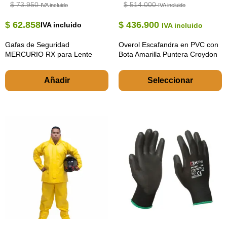
$
73.950
$
514.000
IVA incluido
IVA incluido
$
62.858
$
436.900
IVA incluido
IVA incluido
Gafas de Seguridad
Overol Escafandra en PVC con
MERCURIO RX para Lente
Bota Amarilla Puntera Croydon
Formulado