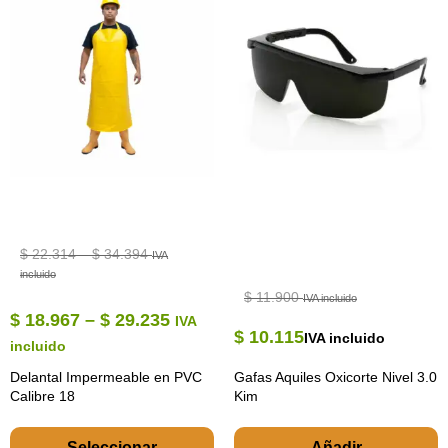
$
22.314
–
$
34.394
IVA
incluido
$
11.900
IVA incluido
$
18.967
–
$
29.235
IVA
$
10.115
IVA incluido
incluido
Delantal Impermeable en PVC
Gafas Aquiles Oxicorte Nivel 3.0
Calibre 18
Kim