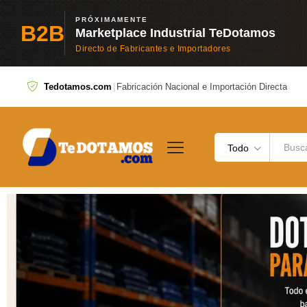
PRÓXIMAMENTE
B2B
Marketplace Industrial TeDotamos
Directo de Fabricantes e Importadores
Tedotamos.com
|
Fabricación Nacional e Importación Directa
Todo