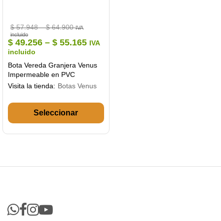
Price
$
57.948
–
$
64.900
IVA
range:
incluido
$ 57.948
Price
$
49.256
–
$
55.165
IVA
through
range:
incluido
$ 64.900
$ 49.256
Bota Vereda Granjera Venus
through
Impermeable en PVC
$ 55.165
Visita la tienda:
Botas Venus
Este
producto
tiene
múltiples
variantes.
Las
opciones
se
pueden
elegir
en
la