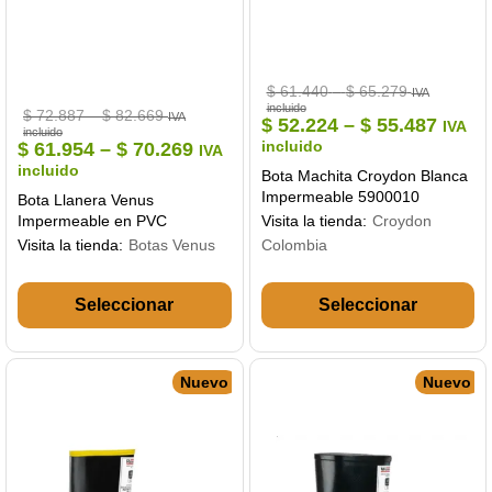
Price
$
61.440
–
$
65.279
IVA
range:
incluido
Price
$
72.887
–
$
82.669
IVA
$ 61.440
Price
$
52.224
–
$
55.487
IVA
range:
incluido
through
range
$ 72.887
Price
incluido
$
61.954
–
$
70.269
IVA
$ 65.279
through
$ 52.
range:
incluido
$ 82.669
Bota Machita Croydon Blanca
throu
$ 61.954
Impermeable 5900010
Bota Llanera Venus
$ 55.
through
Impermeable en PVC
Visita la tienda:
Croydon
$ 70.269
Visita la tienda:
Botas Venus
Colombia
Este
Es
producto
pr
tiene
ti
múltiples
mú
variantes.
va
Nuevo
Nuevo
Las
La
opciones
op
se
se
pueden
pu
elegir
el