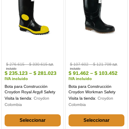
en
en
la
la
página
pá
de
de
producto
pr
Price
Price
$
276.615
–
$
330.615
$
107.602
–
$
121.708
IVA
IVA
range:
range:
incluido
incluido
$ 276.615
$ 107.60
Price
Pric
$
235.123
–
$
281.023
$
91.462
–
$
103.452
through
through
range:
rang
IVA incluido
IVA incluido
$ 330.615
$ 121.70
$ 235.123
$ 91
Bota para Construcción
Bota para Construcción
through
thro
Croydon Royal Argyll Safety
Croydon Workman Safety
$ 281.023
$ 10
SC Negra 2010090
Waterproof Confort Negra
Visita la tienda:
Croydon
Visita la tienda:
Croydon
2440090
Colombia
Colombia
Este
Es
producto
pr
tiene
ti