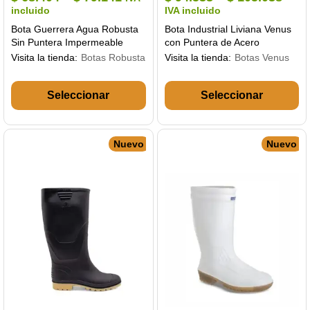
through
through
range:
rang
incluido
IVA incluido
$ 93.107
$ 123.574
$ 68.404
$ 94
Bota Guerrera Agua Robusta
Bota Industrial Liviana Venus
through
thro
Sin Puntera Impermeable
con Puntera de Acero
$ 79.141
$ 10
Impermeable
Visita la tienda:
Botas Robusta
Visita la tienda:
Botas Venus
Este
Es
producto
pr
tiene
ti
múltiples
mú
variantes.
va
Nuevo
Nuevo
Las
La
opciones
op
se
se
pueden
pu
elegir
el
en
en
la
la
página
pá
de
de
producto
pr