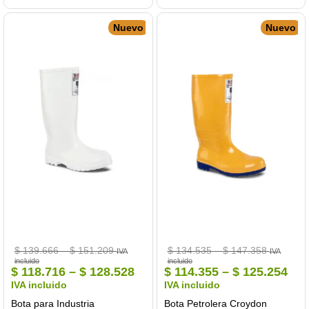
múltiples
mú
variantes.
va
Nuevo
Nuevo
Las
La
opciones
op
se
se
pueden
pu
elegir
el
en
en
la
la
página
pá
de
de
producto
pr
Price
Price
$
139.666
–
$
151.209
$
134.535
–
$
147.358
IVA
IVA
range:
range:
incluido
incluido
$ 139.666
$ 134.53
Price
Pri
$
118.716
–
$
128.528
$
114.355
–
$
125.254
through
through
range:
ran
IVA incluido
IVA incluido
$ 151.209
$ 147.35
$ 118.716
$ 1
Bota para Industria
Bota Petrolera Croydon
through
thr