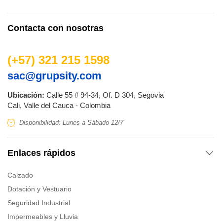
página
de
Contacta con nosotras
producto
(+57) 321 215 1598
sac@grupsity.com
Ubicación:
Calle 55 # 94-34, Of. D 304, Segovia
Cali, Valle del Cauca - Colombia
Disponibilidad: Lunes a Sábado 12/7
Enlaces rápidos
Calzado
Dotación y Vestuario
Seguridad Industrial
Impermeables y Lluvia