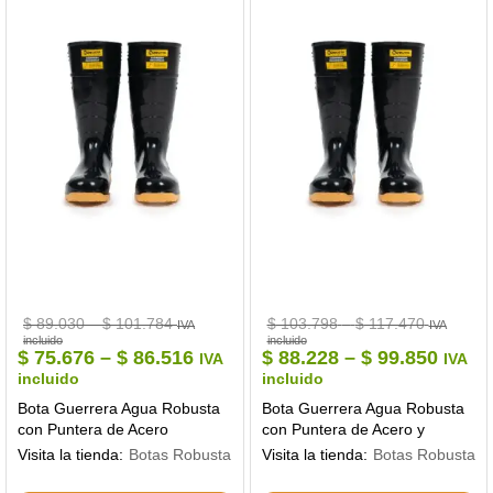
Price
Price
$
89.030
–
$
101.784
$
103.798
–
$
117.470
IVA
IVA
range:
range:
incluido
incluido
$ 89.030
$ 103.79
Price
Price
$
75.676
–
$
86.516
$
88.228
–
$
99.850
IVA
IVA
through
through
range:
range
incluido
incluido
$ 101.784
$ 117.470
$ 75.676
$ 88.
Bota Guerrera Agua Robusta
Bota Guerrera Agua Robusta
through
throu
con Puntera de Acero
con Puntera de Acero y
$ 86.516
$ 99.
Plantilla de Acero
Visita la tienda:
Botas Robusta
Visita la tienda:
Botas Robusta
Este
Es