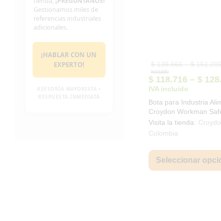
tienda,
¡PREGÚNTANOS!
Gestionamos miles de
referencias industriales
adicionales.
¡HABLAR CON UN
EXPERTO!
$
139.666
–
$
151.20
incluido
$
118.716
–
$
128
IVA incluido
ASESORÍA MAYORISTA •
RESPUESTA INMEDIATA
Bota para Industria Ali
Croydon Workman Saf
Food Industry Blanca 
Visita la tienda:
Croydo
Colombia
Seleccionar opci