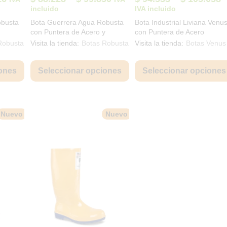
hrough
through
throu
range:
range:
r
incluido
IVA incluido
 101.784
$ 117.470
$ 123
$ 75.676
$ 88.228
$
obusta
Bota Guerrera Agua Robusta
Bota Industrial Liviana Venu
through
through
t
con Puntera de Acero y
con Puntera de Acero
$ 86.516
$ 99.850
$
Plantilla de Acero
Impermeable
Robusta
Visita la tienda:
Botas Robusta
Visita la tienda:
Botas Venus
Este
Este
producto
producto
ones
Seleccionar opciones
Seleccionar opciones
tiene
tiene
múltiples
múltiples
variantes.
variantes.
Las
Las
Nuevo
Nuevo
opciones
opciones
se
se
pueden
pueden
elegir
elegir
en
en
la
la
página
página
de
de
producto
producto