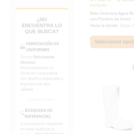
t
incluido
$
Bota Guerrera Agua R
con Puntera de Acero
¿NO
ENCUENTRA LO
Visita la tienda:
Botas 
QUE BUSCA?
Seleccionar opci
FABRICACIÓN DE
🏭
UNIFORMES
Somos
fabricantes
directos
.
Personalizamos su
dotación corporativa
con diseños especiales y
logotipos de alta
calidad.
SUMINISTROS
BÚSQUEDA DE
🔍
REFERENCIAS
Si el producto requerido
no está visible en la