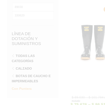
Precio
mínimo
Precio
máximo
LÍNEA DE
DOTACIÓN Y
SUMINISTROS
TODAS LAS
CATEGORÍAS
CALZADO
BOTAS DE CAUCHO E
IMPERMEABLES
Con Puntera
P
$
89.030
–
$
101.784
r
incluido
$
$
75.676
–
$
86.5