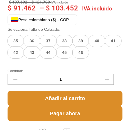
$
107.602
–
$
121.708
IVA incluido
$
91.462
–
$
103.452
IVA incluido
Peso colombiano ($) - COP
Selecciona Talla de Calzado:
35
36
37
38
39
40
41
42
43
44
45
46
Cantidad:
Añadir al carrito
Pagar ahora